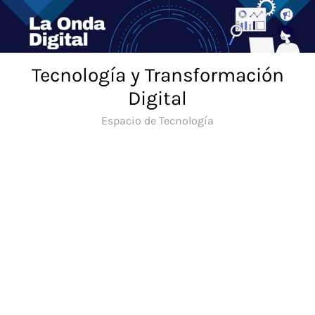
Saltar
al
contenido
Tecnología y Transformación
Digital
Espacio de Tecnología