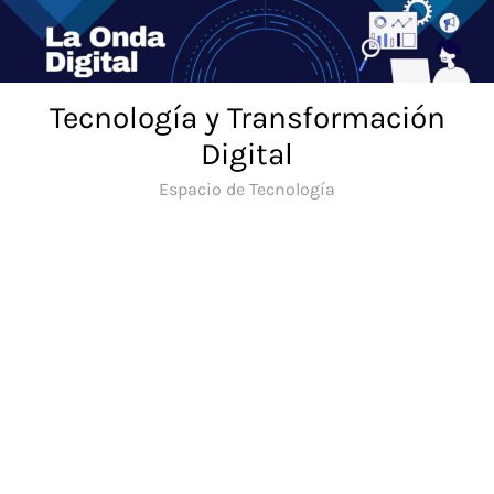
Saltar
al
contenido
Tecnología y Transformación
Digital
Espacio de Tecnología