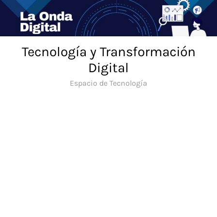
Saltar
al
contenido
Tecnología y Transformación
Digital
Espacio de Tecnología