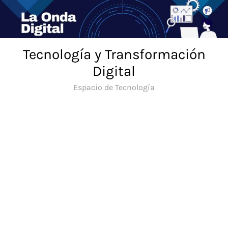
Saltar
al
contenido
Tecnología y Transformación
Digital
Espacio de Tecnología