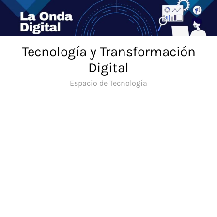
Saltar
al
contenido
Tecnología y Transformación
Digital
Espacio de Tecnología