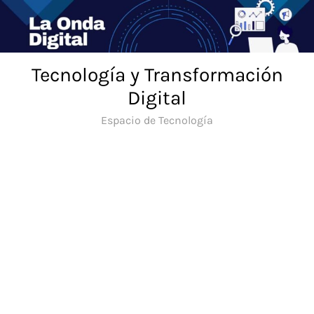
Saltar
al
contenido
Tecnología y Transformación
Digital
Espacio de Tecnología