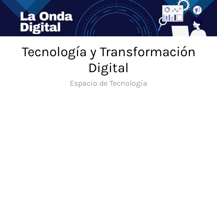
Saltar
al
contenido
Tecnología y Transformación
Digital
Espacio de Tecnología