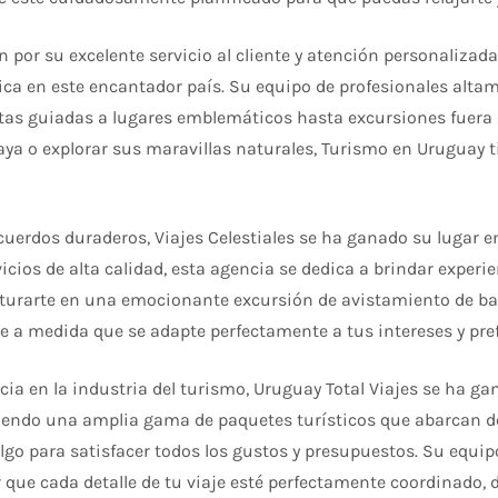
 por su excelente servicio al cliente y atención personaliza
ica en este encantador país. Su equipo de profesionales altam
sitas guiadas a lugares emblemáticos hasta excursiones fuera 
ya o explorar sus maravillas naturales, Turismo en Uruguay t
uerdos duraderos, Viajes Celestiales se ha ganado su lugar e
icios de alta calidad, esta agencia se dedica a brindar experie
nturarte en una emocionante excursión de avistamiento de ball
je a medida que se adapte perfectamente a tus intereses y pre
ia en la industria del turismo, Uruguay Total Viajes se ha g
eciendo una amplia gama de paquetes turísticos que abarcan d
go para satisfacer todos los gustos y presupuestos. Su equip
 que cada detalle de tu viaje esté perfectamente coordinado, d