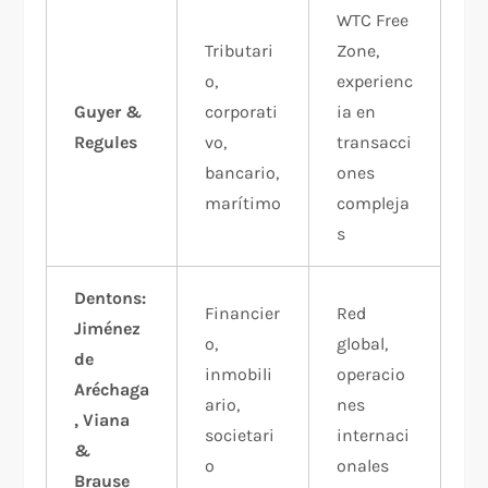
WTC Free
Tributari
Zone,
o,
experienc
Guyer &
corporati
ia en
Regules
vo,
transacci
bancario,
ones
marítimo
compleja
s​
Dentons:
Financier
Red
Jiménez
o,
global,
de
inmobili
operacio
Aréchaga
ario,
nes
, Viana
societari
internaci
&
o
onales​
Brause