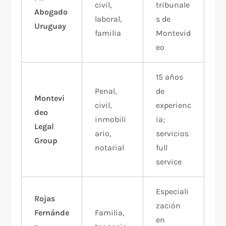
civil,
tribunale
Abogado
laboral,
s de
Uruguay
familia
Montevid
eo​
15 años
Penal,
de
Montevi
civil,
experienc
deo
inmobili
ia;
Legal
ario,
servicios
Group
notarial
full
service​
Especiali
Rojas
zación
Fernánde
Familia,
en