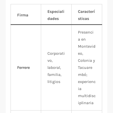
Especiali
Caracterí
Firma
dades
sticas
Presenci
a en
Montevid
Corporati
eo,
vo,
Colonia y
Ferrere
laboral,
Tacuare
familia,
mbó;
litigios
experienc
ia
multidisc
iplinaria​