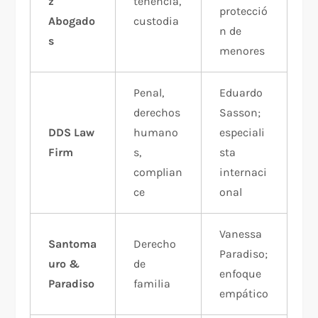
z
tenencia,
protecció
Abogado
custodia
n de
s
menores​
Penal,
Eduardo
derechos
Sasson;
DDS Law
humano
especiali
Firm
s,
sta
complian
internaci
ce
onal​
Vanessa
Santoma
Derecho
Paradiso;
uro &
de
enfoque
Paradiso
familia
empático​