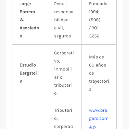
Jorge
Penal,
Fundada
Barrera
responsa
1994;
&
bilidad
(598)
Asociado
civil,
2901
s
seguros
3252​
Corporati
Más de
vo,
Estudio
60 años
inmobili
Bergstei
de
ario,
n
trayectori
tributari
a​
o
Tributari
www.bra
o,
gard.com
corporati
.uy
;