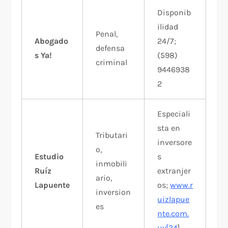
Disponib
ilidad
Penal,
Abogado
24/7;
defensa
s Ya!
(598)
criminal
9446938
2​
Especiali
sta en
Tributari
inversore
o,
Estudio
s
inmobili
Ruíz
extranjer
ario,
Lapuente
os;
www.r
inversion
uizlapue
es
nte.com.
uy[34
]