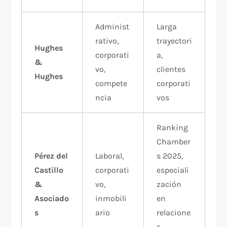
Administ
Larga
rativo,
trayectori
Hughes
corporati
a,
&
vo,
clientes
Hughes
compete
corporati
ncia
vos​
Ranking
Chamber
Pérez del
Laboral,
s 2025,
Castillo
corporati
especiali
&
vo,
zación
Asociado
inmobili
en
s
ario
relacione
s