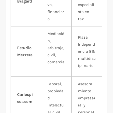
Bragard
vo,
especiali
financier
sta en
o
tax​
Mediació
Plaza
n,
Independ
Estudio
arbitraje,
encia 811;
Mezzera
civil,
multidisc
comercia
iplinario​
l
Laboral,
Asesora
propieda
miento
Carlospi
d
empresar
cos.com
intelectu
ial y
al, civil
personal​