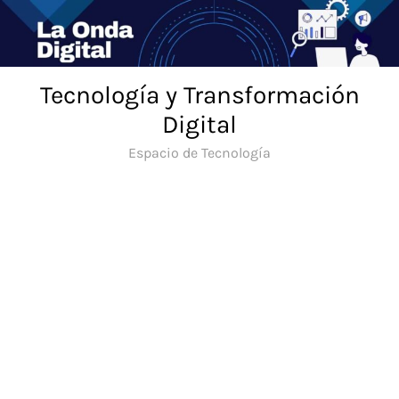
Saltar
al
contenido
Tecnología y Transformación
Digital
Espacio de Tecnología