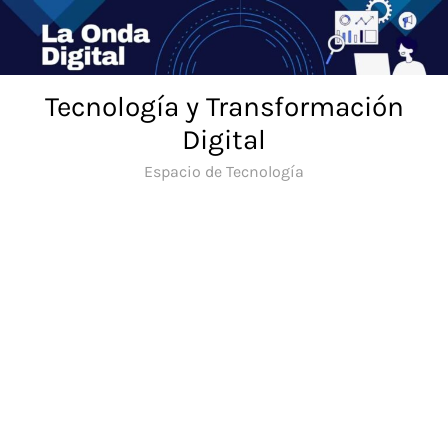
Saltar
al
contenido
Tecnología y Transformación
Digital
Espacio de Tecnología