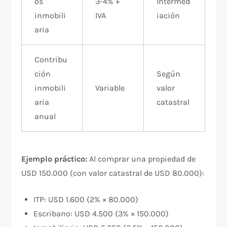
os
3-4% +
Intermed
inmobili
IVA
iación
aria
Contribu
ción
Según
inmobili
Variable
valor
aria
catastral
anual
Ejemplo práctico:
Al comprar una propiedad de
USD 150.000 (con valor catastral de USD 80.000):
ITP: USD 1.600 (2% × 80.000)
Escribano: USD 4.500 (3% × 150.000)