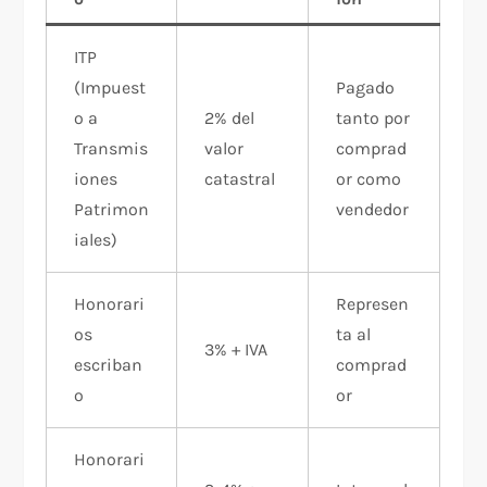
ITP
(Impuest
Pagado
o a
2% del
tanto por
Transmis
valor
comprad
iones
catastral
or como
Patrimon
vendedor
iales)
Honorari
Represen
os
ta al
3% + IVA
escriban
comprad
o
or
Honorari