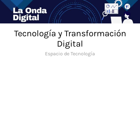
Saltar
al
contenido
Tecnología y Transformación
Digital
Espacio de Tecnología