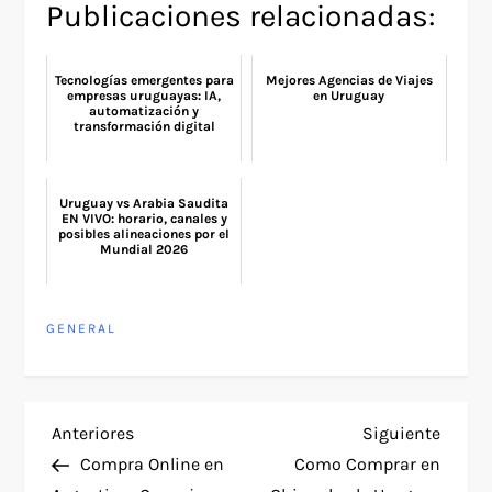
Publicaciones relacionadas:
Tecnologías emergentes para
Mejores Agencias de Viajes
empresas uruguayas: IA,
en Uruguay
automatización y
transformación digital
Uruguay vs Arabia Saudita
EN VIVO: horario, canales y
posibles alineaciones por el
Mundial 2026
GENERAL
N
Entrada
Siguie
Anteriores
Siguiente
anterior
entra
Compra Online en
Como Comprar en