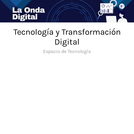
Saltar
al
contenido
Tecnología y Transformación
Digital
Espacio de Tecnología