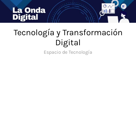
Saltar
al
contenido
Tecnología y Transformación
Digital
Espacio de Tecnología