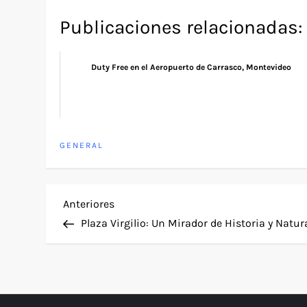
Publicaciones relacionadas:
Duty Free en el Aeropuerto de Carrasco, Montevideo
GENERAL
N
Entrada
Anteriores
anterior
Plaza Virgilio: Un Mirador de Historia y Natur
a
v
e