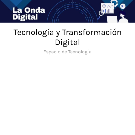
Saltar
al
contenido
Tecnología y Transformación
Digital
Espacio de Tecnología