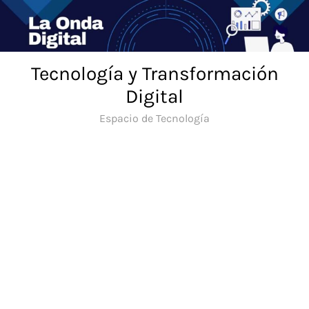
Saltar
al
contenido
Tecnología y Transformación
Digital
Espacio de Tecnología