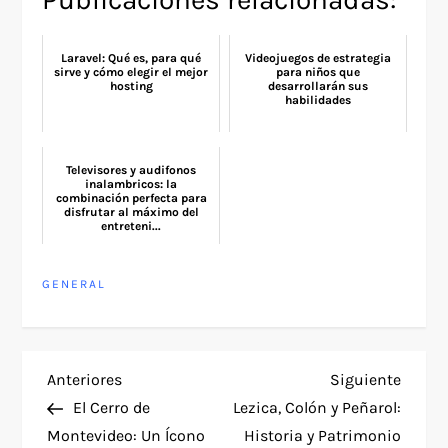
Laravel: Qué es, para qué
Videojuegos de estrategia
sirve y cómo elegir el mejor
para niños que
hosting
desarrollarán sus
habilidades
Televisores y audifonos
inalambricos: la
combinación perfecta para
disfrutar al máximo del
entreteni...
GENERAL
N
Entrada
Siguie
Anteriores
Siguiente
anterior
entra
El Cerro de
Lezica, Colón y Peñarol:
a
Montevideo: Un Ícono
Historia y Patrimonio