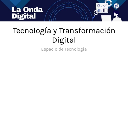
Saltar
al
contenido
Tecnología y Transformación
Digital
Espacio de Tecnología