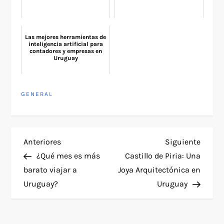
Las mejores herramientas de
inteligencia artificial para
contadores y empresas en
Uruguay
GENERAL
N
Entrada
Siguie
Anteriores
Siguiente
anterior
entra
¿Qué mes es más
Castillo de Piria: Una
a
barato viajar a
Joya Arquitectónica en
Uruguay?
Uruguay
v
e