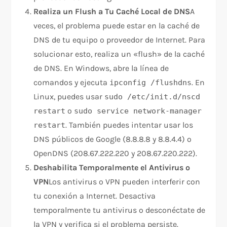
Realiza un Flush a Tu Caché Local de DNS
A
veces, el problema puede estar en la caché de
DNS de tu equipo o proveedor de Internet. Para
solucionar esto, realiza un «flush» de la caché
de DNS. En Windows, abre la línea de
comandos y ejecuta
. En
ipconfig /flushdns
Linux, puedes usar
sudo /etc/init.d/nscd
o
restart
sudo service network-manager
. También puedes intentar usar los
restart
DNS públicos de Google (8.8.8.8 y 8.8.4.4) o
OpenDNS (208.67.222.220 y 208.67.220.222).
Deshabilita Temporalmente el Antivirus o
VPN
Los antivirus o VPN pueden interferir con
tu conexión a Internet. Desactiva
temporalmente tu antivirus o desconéctate de
la VPN y verifica si el problema persiste.