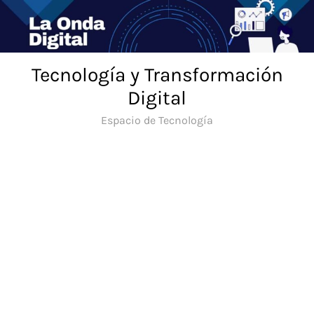
Saltar
al
contenido
Tecnología y Transformación
Digital
Espacio de Tecnología