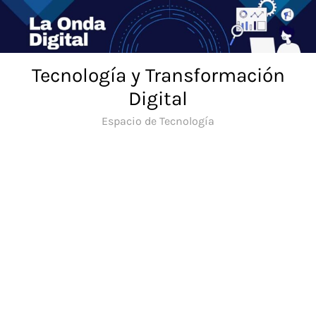
Saltar
al
contenido
Tecnología y Transformación
Digital
Espacio de Tecnología