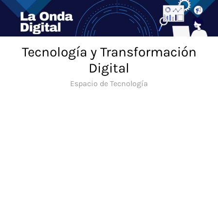
Saltar
al
contenido
Tecnología y Transformación
Digital
Espacio de Tecnología