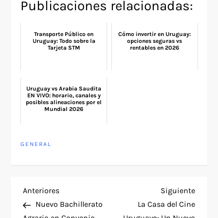
Publicaciones relacionadas:
Transporte Público en
Cómo invertir en Uruguay:
Uruguay: Todo sobre la
opciones seguras vs
Tarjeta STM
rentables en 2026
Uruguay vs Arabia Saudita
EN VIVO: horario, canales y
posibles alineaciones por el
Mundial 2026
GENERAL
N
Entrada
Siguie
Anteriores
Siguiente
anterior
entra
Nuevo Bachillerato
La Casa del Cine
a
Agrario en Convenio
Uruguayo: Un Nuevo