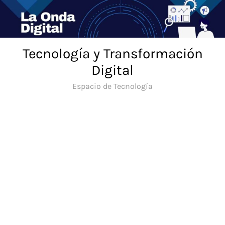
Saltar
al
contenido
Tecnología y Transformación
Digital
Espacio de Tecnología