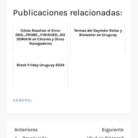
Publicaciones relacionadas:
Cómo Resolver el Error
Termas del Daymán: Relax y
DNS_PROBE_FINISHED_NX
Bienestar en Uruguay
DOMAIN en Chrome y Otros
Navegadores
Black Friday Uruguay 2024
GENERAL
N
Entrada
Siguie
Anteriores
Siguiente
anterior
entra