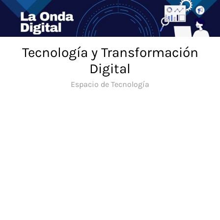
Saltar
al
contenido
Tecnología y Transformación
Digital
Espacio de Tecnología