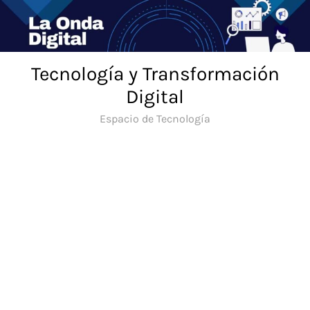
Saltar
al
contenido
Tecnología y Transformación
Digital
Espacio de Tecnología