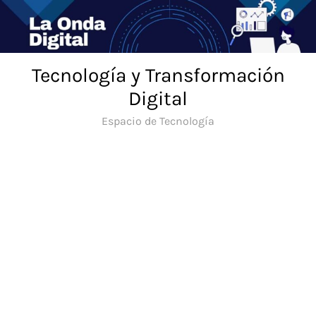
Saltar
al
contenido
Tecnología y Transformación
Digital
Espacio de Tecnología