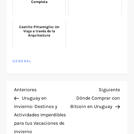
Completa
Castillo Pittamiglio: Un
Viaje a través de la
Arquitectura
GENERAL
N
Entrada
Siguie
Anteriores
Siguiente
anterior
entra
Uruguay en
Dónde Comprar con
a
Invierno: Destinos y
Bitcoin en Uruguay
Actividades Imperdibles
v
para tus Vacaciones de
Invierno