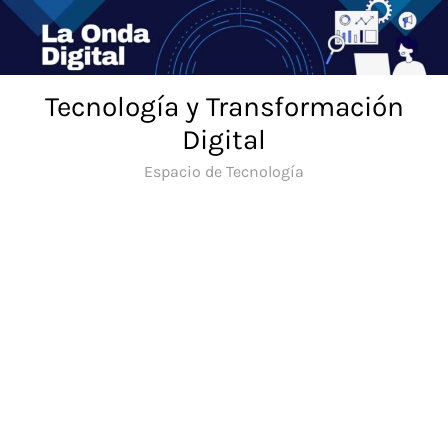
Saltar
al
contenido
Tecnología y Transformación
Digital
Espacio de Tecnología