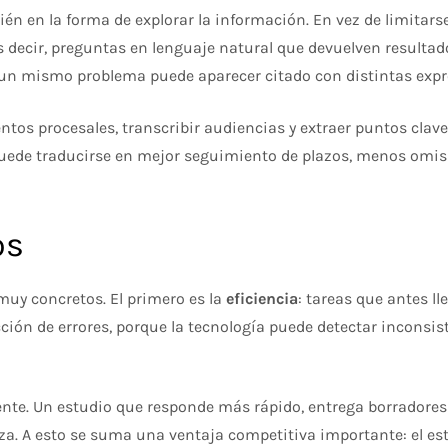
bién en la forma de explorar la información. En vez de limitar
 decir, preguntas en lenguaje natural que devuelven resultad
 un mismo problema puede aparecer citado con distintas expr
ntos procesales, transcribir audiencias y extraer puntos clav
puede traducirse en mejor seguimiento de plazos, menos omis
os
 muy concretos. El primero es la
eficiencia
: tareas que antes l
ción de errores, porque la tecnología puede detectar inconsis
ente. Un estudio que responde más rápido, entrega borradores
. A esto se suma una ventaja competitiva importante: el est