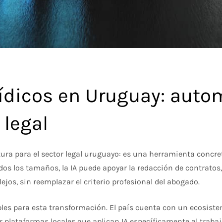
rídicos en Uruguay: auto
 legal
utura para el sector legal uruguayo: es una herramienta concre
todos los tamaños, la IA puede apoyar la redacción de contratos
jos, sin reemplazar el criterio profesional del abogado.
les para esta transformación. El país cuenta con un ecosist
r plataformas locales que aplican IA específicamente al trabaj