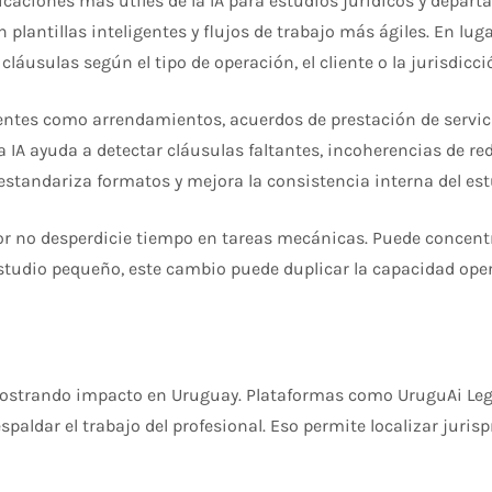
caciones más útiles de la IA para estudios jurídicos y depart
n plantillas inteligentes y flujos de trabajo más ágiles. En l
áusulas según el tipo de operación, el cliente o la jurisdicci
entes como arrendamientos, acuerdos de prestación de servic
a IA ayuda a detectar cláusulas faltantes, incoherencias de r
standariza formatos y mejora la consistencia interna del est
or no desperdicie tiempo en tareas mecánicas. Puede concentr
 estudio pequeño, este cambio puede duplicar la capacidad op
tá mostrando impacto en Uruguay. Plataformas como UruguAi Leg
respaldar el trabajo del profesional. Eso permite localizar ju