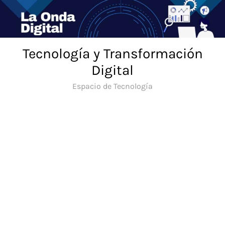
Saltar
al
contenido
Tecnología y Transformación
Digital
Espacio de Tecnología