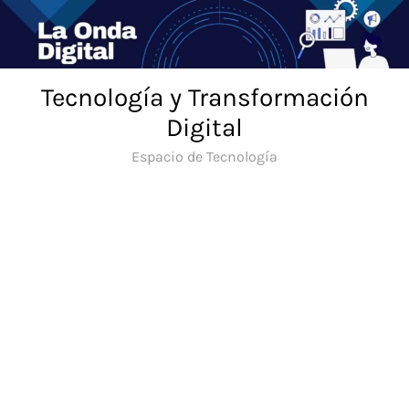
Saltar
al
contenido
Tecnología y Transformación
Digital
Espacio de Tecnología