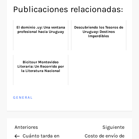
Publicaciones relacionadas:
El dominio .uy: Una ventana
Descubriendo los Tesoros de
profesional hacia Uruguay
Uruguay: Destinos
Imperdibles
Bicitour Montevideo
Literaria: Un Recorrido por
la Literatura Nacional
GENERAL
N
Entrada
Siguie
Anteriores
Siguiente
anterior
entra
Cuánto tarda en
Costo de envío de