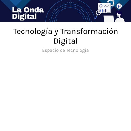
Saltar
al
contenido
Tecnología y Transformación
Digital
Espacio de Tecnología