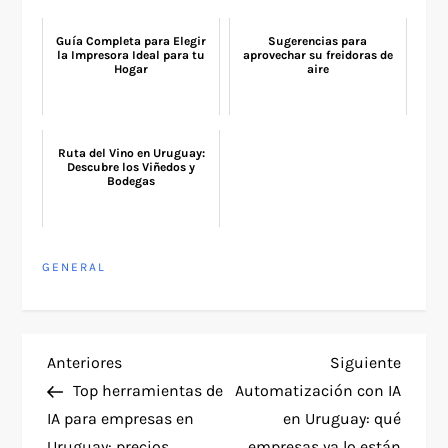
Guía Completa para Elegir
Sugerencias para
la Impresora Ideal para tu
aprovechar su freidoras de
Hogar
aire
Ruta del Vino en Uruguay:
Descubre los Viñedos y
Bodegas
GENERAL
N
Entrada
Siguie
Anteriores
Siguiente
anterior
entra
Top herramientas de
Automatización con IA
a
IA para empresas en
en Uruguay: qué
Uruguay: precios,
empresas ya lo están