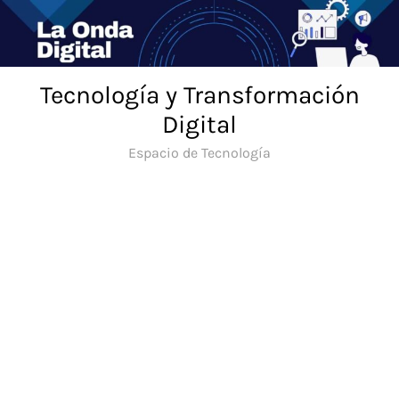
Saltar
al
contenido
Tecnología y Transformación
Digital
Espacio de Tecnología