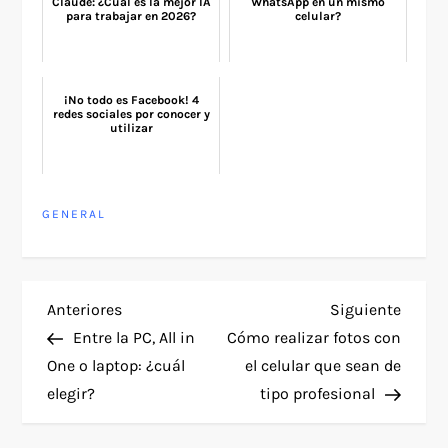
Claude: ¿Cuál es la mejor IA
WhatsApp en un mismo
para trabajar en 2026?
celular?
¡No todo es Facebook! 4
redes sociales por conocer y
utilizar
GENERAL
N
Entrada
Siguie
Anteriores
Siguiente
anterior
entra
Entre la PC, All in
Cómo realizar fotos con
a
One o laptop: ¿cuál
el celular que sean de
elegir?
tipo profesional
v