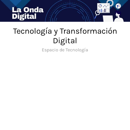
Saltar
al
contenido
Tecnología y Transformación
Digital
Espacio de Tecnología