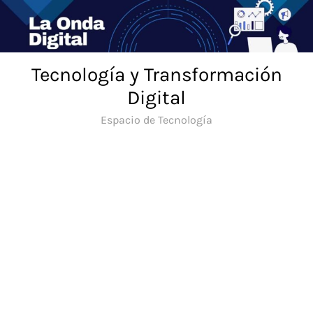
Saltar
al
contenido
Tecnología y Transformación
Digital
Espacio de Tecnología